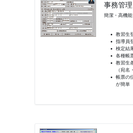
事務管理
簡潔・高機能
教習生
指導員
検定結
各種帳
教習生
（宛名
帳票の
が簡単