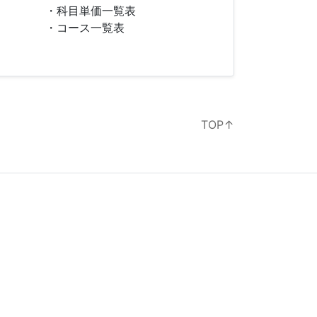
・科目単価一覧表
・コース一覧表
TOP↑