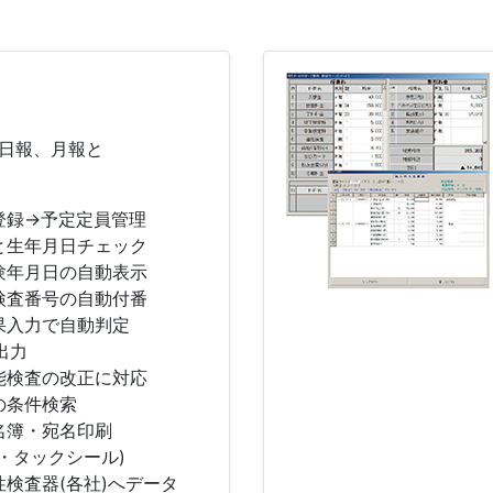
日報、月報と
登録→予定定員管理
と生年月日チェック
験年月日の自動表示
検査番号の自動付番
果入力で自動判定
l出力
能検査の改正に対応
の条件検索
名簿・宛名印刷
・タックシール)
性検査器(各社)へデータ