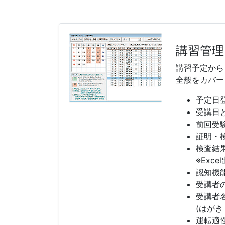
講習管理
講習予定から
全般をカバー
予定日
受講日
前回受
証明・
検査結
※Exce
認知機
受講者
受講者
(はがき
運転適