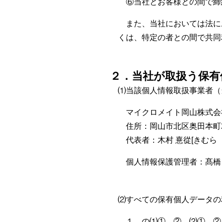
⑥当社とお客様との間で締
また、当社においては法に
くは、特定の者との間で共同
２．当社が取扱う保有
⑴当該個人情報取扱事業者（
マイクロメイト岡山株式会
住所：岡山市北区奥田本町22
代表者：木村 憙從[きむら 
個人情報保護管理者：髙橋 弘（総
⑵すべての保有個人データの
１．の⑴①、②、⑵①、②