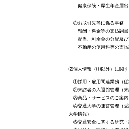
健康保険・厚生年金届出、
②お取引先等に係る事務
報酬・料金等の支払調書
配当、剰余金の分配及び基
不動産の使用料等の支払
⑵個人情報（⑴以外）に関す
①採用・雇用関連業務（従
②来訪者の入退館管理（来
③商品・サービスのご案内
④交通大学の運営管理（受
大学情報）
⑤交通安全に関する研究・